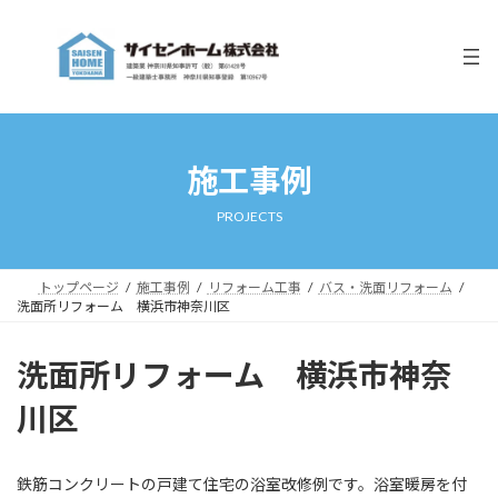
コ
ナ
ン
ビ
テ
ゲ
ン
ー
ツ
シ
へ
ョ
ス
ン
キ
に
施工事例
ッ
移
プ
動
PROJECTS
トップページ
施工事例
リフォーム工事
バス・洗面リフォーム
洗面所リフォーム 横浜市神奈川区
洗面所リフォーム 横浜市神奈
川区
鉄筋コンクリートの戸建て住宅の浴室改修例です。浴室暖房を付