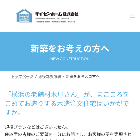
コ
ナ
ン
ビ
テ
ゲ
ン
ー
ツ
シ
へ
ョ
ス
ン
新築をお考えの方へ
キ
に
ッ
移
NEW CONSTRUCTION
プ
動
トップページ
お役立ち情報
新築をお考えの方へ
「横浜の老舗材木屋さん」が、まごころを
こめてお造りする木造注文住宅はいかがで
すか。
規格プランなどはございません。
住み手の皆様のご要望を十分にお聞きし、お客様の夢を実現させ