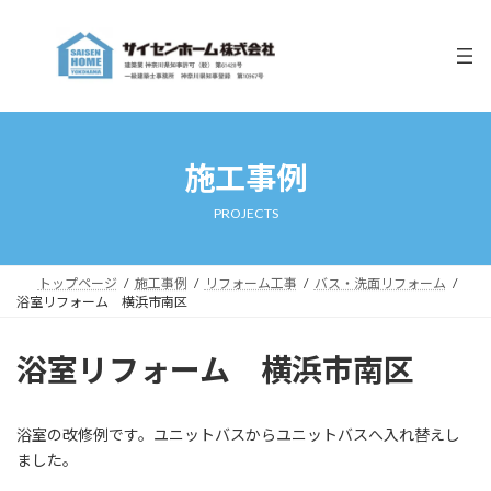
コ
ナ
ン
ビ
テ
ゲ
ン
ー
ツ
シ
へ
ョ
ス
ン
キ
に
施工事例
ッ
移
プ
動
PROJECTS
トップページ
施工事例
リフォーム工事
バス・洗面リフォーム
浴室リフォーム 横浜市南区
浴室リフォーム 横浜市南区
浴室の改修例です。ユニットバスからユニットバスへ入れ替えし
ました。