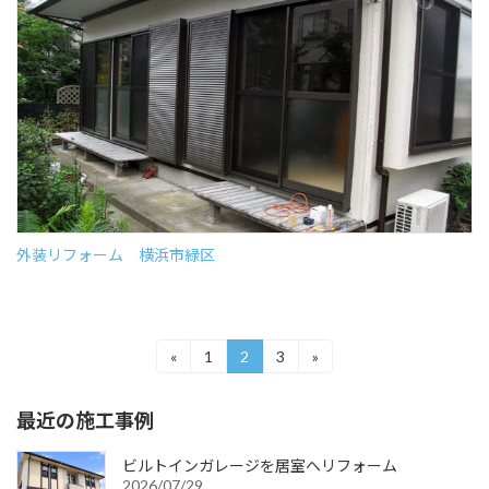
外装リフォーム 横浜市緑区
投
«
1
2
3
»
固
固
固
定
定
定
稿
ペ
ペ
ペ
最近の施工事例
ー
ー
ー
の
ジ
ジ
ジ
ペ
ビルトインガレージを居室へリフォーム
2026/07/29