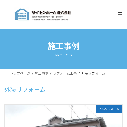
コ
ナ
ン
ビ
テ
ゲ
ン
ー
ツ
シ
へ
ョ
ス
ン
キ
に
施工事例
ッ
移
プ
動
PROJECTS
トップページ
施工事例
リフォーム工事
外装リフォーム
外装リフォーム
外装リフォーム