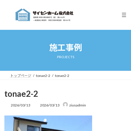
コ
ナ
ン
ビ
テ
ゲ
ン
ー
ツ
シ
へ
ョ
ス
ン
キ
に
施工事例
ッ
移
プ
動
PROJECTS
トップページ
tonae2-2
tonae2-2
tonae2-2
最
2026/03/13
2026/03/13
ziusadmin
終
更
新
日
時