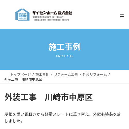
コ
ナ
ン
ビ
テ
ゲ
ン
ー
ツ
シ
へ
ョ
ス
ン
キ
に
施工事例
ッ
移
プ
動
PROJECTS
トップページ
施工事例
リフォーム工事
外装リフォーム
外装工事 川崎市中原区
外装工事 川崎市中原区
屋根を重い瓦葺きから軽量スレートに葺き替え、外壁も塗装を施
しました。