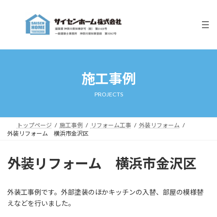
コ
ナ
ン
ビ
テ
ゲ
ン
ー
ツ
シ
へ
ョ
ス
ン
キ
に
施工事例
ッ
移
プ
動
PROJECTS
トップページ
施工事例
リフォーム工事
外装リフォーム
外装リフォーム 横浜市金沢区
外装リフォーム 横浜市金沢区
外装工事例です。外部塗装のほかキッチンの入替、部屋の模様替
えなどを行いました。