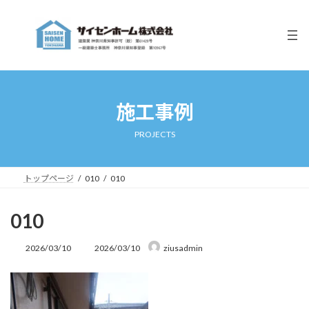
コ
ナ
ン
ビ
テ
ゲ
ン
ー
ツ
シ
へ
ョ
ス
ン
キ
に
施工事例
ッ
移
プ
動
PROJECTS
トップページ
010
010
010
最
2026/03/10
2026/03/10
ziusadmin
終
更
新
日
時