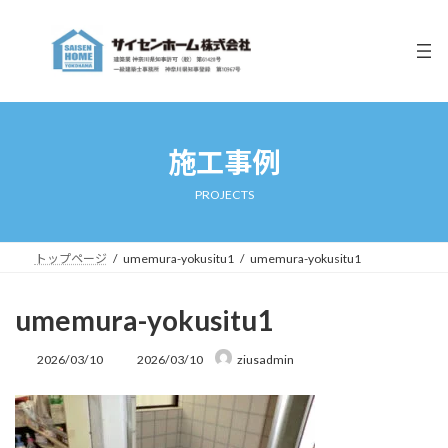
コ
ナ
ン
ビ
テ
ゲ
ン
ー
ツ
シ
へ
ョ
ス
ン
キ
に
施工事例
ッ
移
プ
動
PROJECTS
トップページ
umemura-yokusitu1
umemura-yokusitu1
umemura-yokusitu1
最
2026/03/10
2026/03/10
ziusadmin
終
更
新
日
時