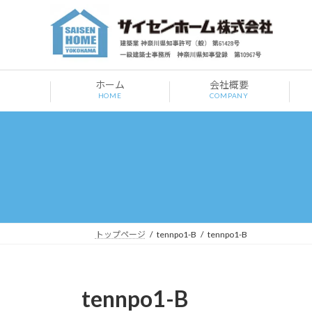
コ
ナ
ン
ビ
テ
ゲ
ン
ー
ツ
シ
ホーム
会社概要
へ
ョ
HOME
COMPANY
ス
ン
キ
に
ッ
移
プ
動
トップページ
tennpo1-B
tennpo1-B
tennpo1-B