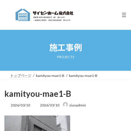
コ
ナ
ン
ビ
テ
ゲ
ン
ー
ツ
シ
へ
ョ
ス
ン
キ
に
施工事例
ッ
移
プ
動
PROJECTS
トップページ
kamityou-mae1-B
kamityou-mae1-B
kamityou-mae1-B
最
2026/03/10
2026/03/10
ziusadmin
終
更
新
日
時