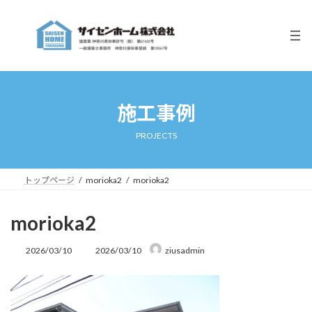
コ
ナ
ン
ビ
テ
ゲ
ン
ー
ツ
シ
へ
ョ
ス
ン
キ
に
施工事例
ッ
移
プ
動
PROJECTS
トップページ
morioka2
morioka2
morioka2
最
2026/03/10
2026/03/10
ziusadmin
終
更
新
日
時