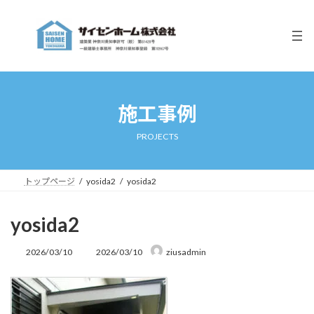
コ
ナ
ン
ビ
テ
ゲ
ン
ー
ツ
シ
へ
ョ
ス
ン
キ
に
施工事例
ッ
移
プ
動
PROJECTS
トップページ
yosida2
yosida2
yosida2
最
2026/03/10
2026/03/10
ziusadmin
終
更
新
日
時