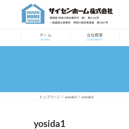
コ
ナ
ン
ビ
テ
ゲ
ン
ー
ツ
シ
ホーム
会社概要
へ
ョ
HOME
COMPANY
ス
ン
キ
に
ッ
移
プ
動
トップページ
yosida1
yosida1
yosida1