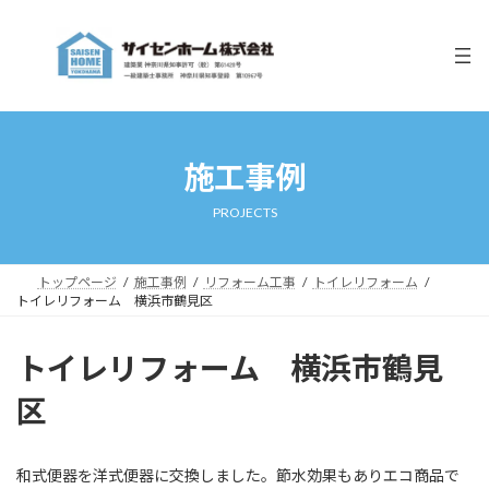
コ
ナ
ン
ビ
テ
ゲ
ン
ー
ツ
シ
へ
ョ
ス
ン
キ
に
施工事例
ッ
移
プ
動
PROJECTS
トップページ
施工事例
リフォーム工事
トイレリフォーム
トイレリフォーム 横浜市鶴見区
トイレリフォーム 横浜市鶴見
区
和式便器を洋式便器に交換しました。節水効果もありエコ商品で