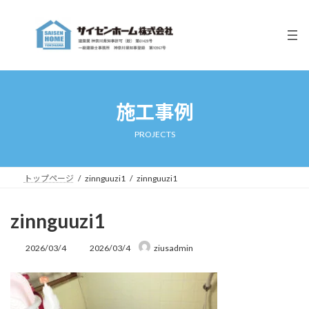
コ
ナ
ン
ビ
テ
ゲ
ン
ー
ツ
シ
へ
ョ
ス
ン
キ
に
施工事例
ッ
移
プ
動
PROJECTS
トップページ
zinnguuzi1
zinnguuzi1
zinnguuzi1
最
2026/03/4
2026/03/4
ziusadmin
終
更
新
日
時