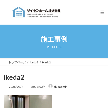
コ
ナ
ン
ビ
テ
ゲ
ン
ー
ツ
シ
へ
ョ
ス
ン
キ
に
施工事例
ッ
移
プ
動
PROJECTS
トップページ
ikeda2
ikeda2
ikeda2
最
2026/03/4
2026/03/4
ziusadmin
終
更
新
日
時