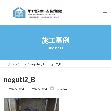
コ
ナ
ン
ビ
テ
ゲ
ン
ー
ツ
シ
へ
ョ
ス
ン
キ
に
施工事例
ッ
移
プ
動
PROJECTS
トップページ
noguti2_B
noguti2_B
noguti2_B
最
2026/03/4
2026/03/4
ziusadmin
終
更
新
日
時