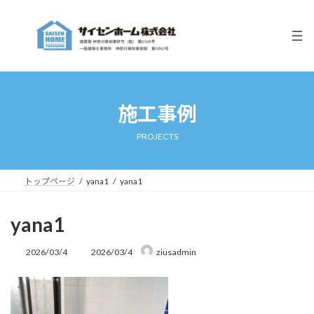
コ
ナ
ン
ビ
テ
ゲ
ン
ー
ツ
シ
へ
ョ
ス
ン
キ
に
施工事例
ッ
移
プ
動
PROJECTS
トップページ
yana1
yana1
yana1
最
2026/03/4
2026/03/4
ziusadmin
終
更
新
日
時