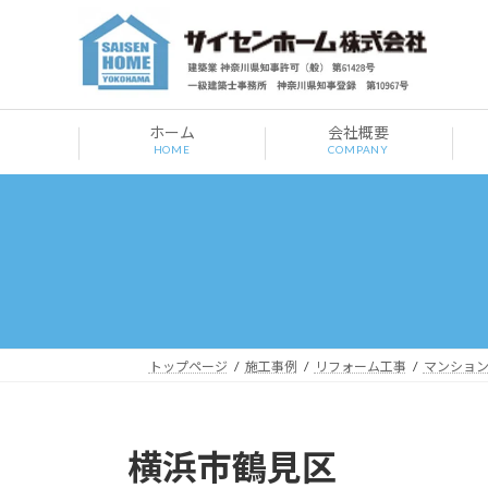
コ
ナ
ン
ビ
テ
ゲ
ン
ー
ツ
シ
ホーム
会社概要
へ
ョ
HOME
COMPANY
ス
ン
キ
に
ッ
移
プ
動
トップページ
施工事例
リフォーム工事
マンショ
横浜市鶴見区