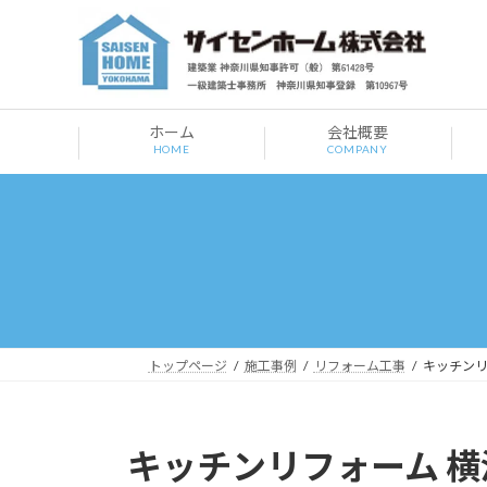
コ
ナ
ン
ビ
テ
ゲ
ン
ー
ツ
シ
ホーム
会社概要
へ
ョ
HOME
COMPANY
ス
ン
キ
に
ッ
移
プ
動
トップページ
施工事例
リフォーム工事
キッチンリ
キッチンリフォーム 