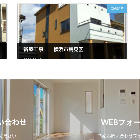
次の記事
で掘削したら周りの土が
H鋼材を打ち込みせき板で
うに土留めを造ります。
土留め壁を作ります。
新築工事 横浜市鶴見区
2026/02/10
トを流し込む為の仮枠を
コンクリートの打ち込み作業です。
隅々までコンクリートがいきわたる
い合わせ
WEBフォ
トの重量に耐えられるよ
ように微振動を与えながら打設して
いきます。
ください
下記お問い合わせフ