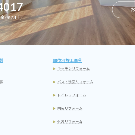
を立てます。
4017
金/第2,4土)
例
部位別施工事例
成の後、建物の骨組み組
車庫のサポートもはずれ、
キッチンリフォーム
回、全面道路の巾と電線
工事もいよいよ終盤です。
ッカー車が使えず手揚げ
事
バス・洗面リフォーム
となりました。
トイレリフォーム
内装リフォーム
外装リフォーム