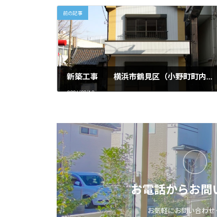
前の記事
車庫となる部分の土の掘削です。
ある程度ま
地盤は関東ローム層で、
崩れないよ
比較的安定した耐力があります。
新築工事 横浜市鶴見区（小野町町内会館）
2026/02/10
車庫や擁壁、外階段などの鉄筋を組
コンクリー
み立てます。鉄筋の太さや本数は構
造ります。
お電話からお問
造計算で
コンクリー
必要量を計算します。
うに
お気軽にお問い合わせ