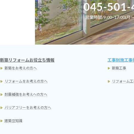
十分な支柱
045-501-
営業時間/9:00~17:00(月～
新築リフォームお役立ち情報
工事別施工事
壁仮枠を撤去します。コンクリート
地下車庫完
新築をお考えの方へ
新築工事
の仕上がりはまずまずです。車庫ス
立です。今
ラブのサポートはコンクリート打設
の関係でレ
リフォームをお考えの方へ
リフォーム工
後4週間以上の存置期間が必要です。
による組立
（今回は40日間存置しました）
耐震補強をお考えへの方へ
バリアフリーをお考えの方へ
建築豆知識