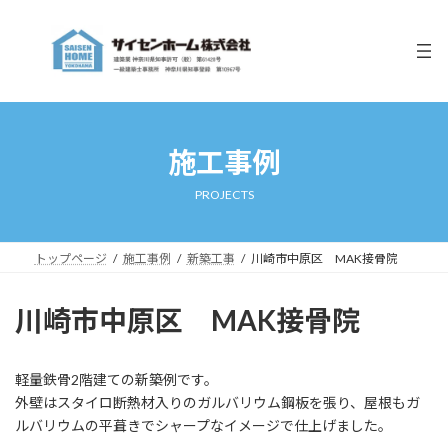
コ
ナ
ン
ビ
テ
ゲ
ン
ー
ツ
シ
へ
ョ
ス
ン
キ
に
施工事例
ッ
移
プ
動
PROJECTS
トップページ
施工事例
新築工事
川崎市中原区 MAK接骨院
川崎市中原区 MAK接骨院
軽量鉄骨2階建ての新築例です。
外壁はスタイロ断熱材入りのガルバリウム鋼板を張り、屋根もガ
ルバリウムの平葺きでシャープなイメージで仕上げました。