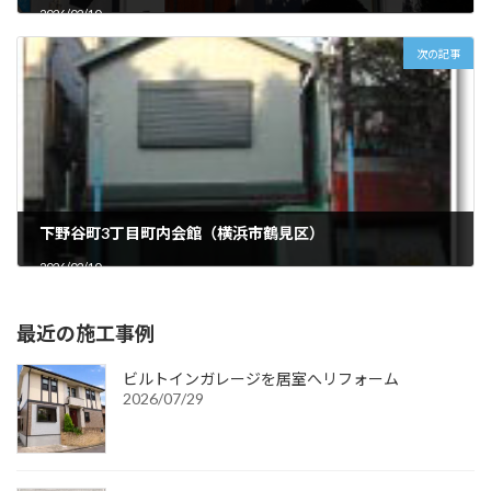
2026/02/10
杭打ち
地盤の地耐力が弱いため杭を打
次の記事
受付
ち補強します。
下野谷町3丁目町内会館（横浜市鶴見区）
診察室
配筋
2026/02/10
鉄筋完了後。
最近の施工事例
ビルトインガレージを居室へリフォーム
2026/07/29
待合
仮枠