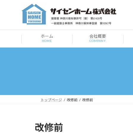
コ
ナ
ン
ビ
テ
ゲ
ン
ー
ツ
シ
ホーム
会社概要
へ
ョ
HOME
COMPANY
ス
ン
キ
に
ッ
移
プ
動
トップページ
改修前
改修前
改修前