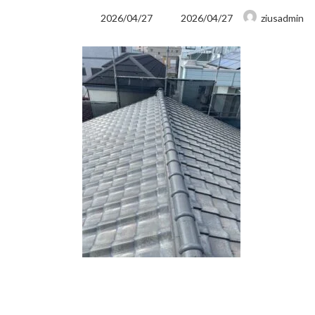
最
2026/04/27
2026/04/27
ziusadmin
終
更
新
日
時
: